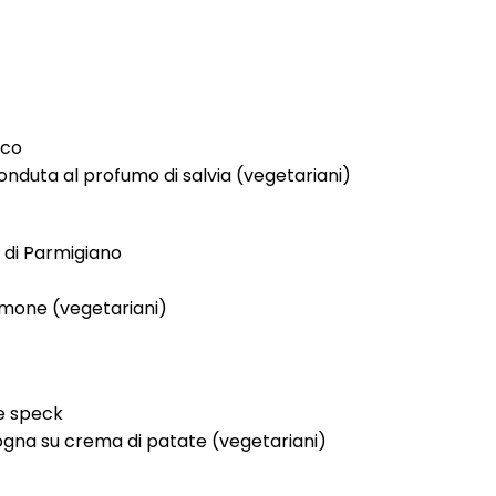
ico
fonduta al profumo di salvia (vegetariani)
a di Parmigiano
limone (vegetariani)
 e speck
logna su crema di patate (vegetariani)