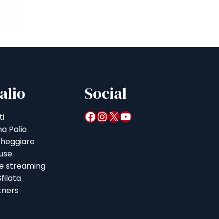
alio
Social
Facebook
Instagram
X
YouTube
ti
a Palio
heggiare
iuse
 e streaming
filata
tners