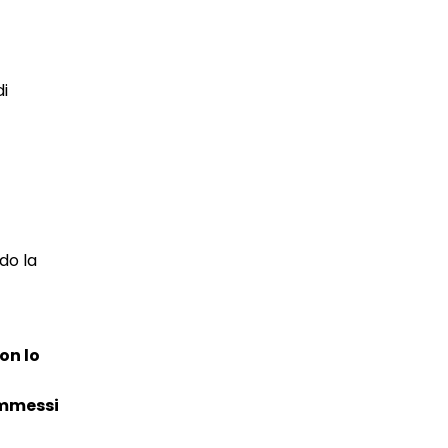
di
do la
on lo
ammessi