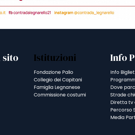
 sito
Istituzioni
Info P
Fondazione Palio
Info Bigliet
Collegio dei Capitani
Programm
Famiglia Legnanese
Dove parc
Commissione costumi
Strade ch
Diretta tv
Percorso S
Media Par