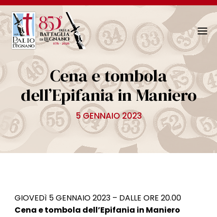
N
a
v
Cena e tombola
i
g
dell’Epifania in Maniero
a
z
5 GENNAIO 2023
i
o
n
e
T
o
g
GIOVEDì 5 GENNAIO 2023 – DALLE ORE 20.00
g
Cena e tombola dell’Epifania in Maniero