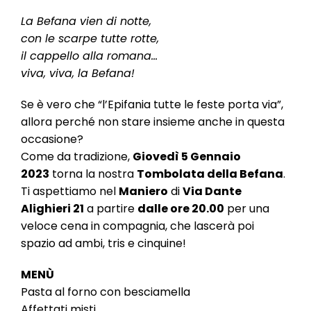
l
e
La Befana vien di notte,
con le scarpe tutte rotte,
il cappello alla romana…
viva, viva, la Befana!
Se è vero che “l’Epifania tutte le feste porta via”,
allora perché non stare insieme anche in questa
occasione?
Come da tradizione,
Giovedì 5 Gennaio
2023
torna la nostra
Tombolata della Befana
.
Ti aspettiamo nel
Maniero
di
Via Dante
Alighieri 21
a partire
dalle ore 20.00
per una
veloce cena in compagnia, che lascerà poi
spazio ad ambi, tris e cinquine!
MENÙ
Pasta al forno con besciamella
Affettati misti