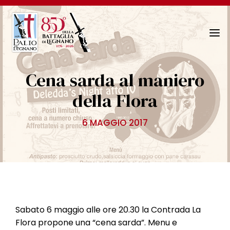
N
a
v
Cena sarda al maniero
i
g
della Flora
a
z
6 MAGGIO 2017
i
o
n
e
T
o
g
Sabato 6 maggio alle ore 20.30 la Contrada La
g
Flora propone una “cena sarda”. Menu e