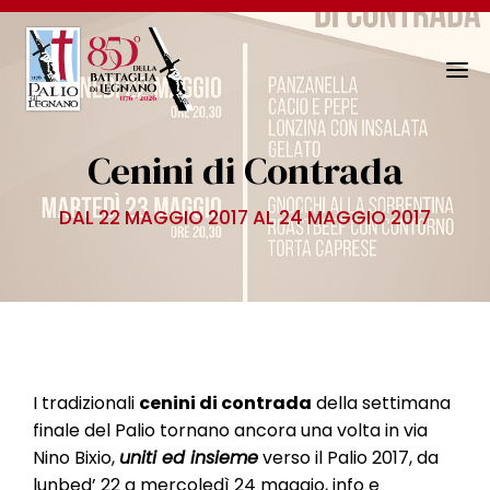
N
a
v
Cenini di Contrada
i
g
DAL 22 MAGGIO 2017 AL 24 MAGGIO 2017
a
z
i
o
n
e
T
I tradizionali
cenini di contrada
della settimana
o
finale del Palio tornano ancora una volta in via
g
Nino Bixio,
uniti ed insieme
verso il Palio 2017, da
g
lunbed’ 22 a mercoledì 24 maggio, info e