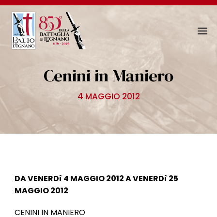
N
a
v
Cenini in Maniero
i
g
4 MAGGIO 2012
a
z
i
o
n
e
T
DA VENERDì 4 MAGGIO 2012 A VENERDì 25
o
MAGGIO 2012
g
g
CENINI IN MANIERO