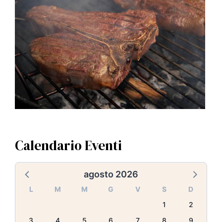
Calendario Eventi
agosto 2026
L
M
M
G
V
S
D
1
2
3
4
5
6
7
8
9