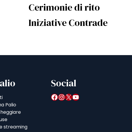
Cerimonie di rito
Iniziative Contrade
alio
Social
Facebook
Instagram
X
YouTube
ti
a Palio
heggiare
iuse
 e streaming