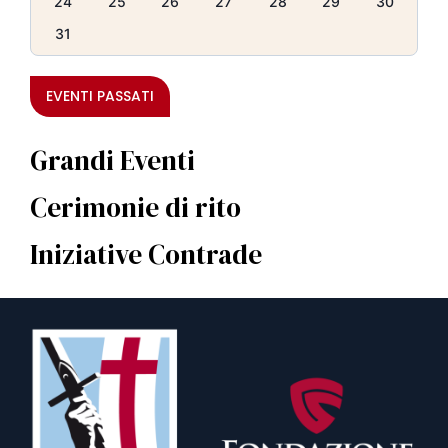
24
25
26
27
28
29
30
31
EVENTI PASSATI
Grandi Eventi
Cerimonie di rito
Iniziative Contrade