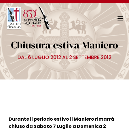
N
a
v
Chiusura estiva Maniero
i
g
DAL 6 LUGLIO 2012 AL 2 SETTEMBRE 2012
a
z
i
o
n
e
T
o
g
Durante il periodo estivo il Maniero rimarrà
g
chiuso da Sabato 7 Luglio a Domenica 2