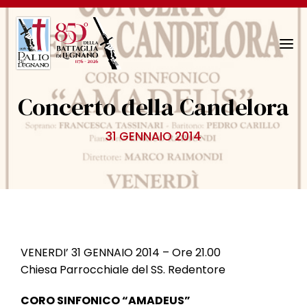
N
a
v
Concerto della Candelora
i
g
31 GENNAIO 2014
a
z
i
o
n
e
T
VENERDI’ 31 GENNAIO 2014 – Ore 21.00
o
Chiesa Parrocchiale del SS. Redentore
g
g
CORO SINFONICO “AMADEUS”