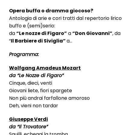
l
e
Opera buffa o dramma giocoso?
Antologia di arie e cori tratti dal repertorio lirico
buffo e (semi)serio:
da
“Le nozze di Figaro”
a
“Don Giovanni”
, da
“
Il Barbiere di Siviglia”
a…
Programma:
Wolfgang Amadeus Mozart
da “Le Nozze di Figaro”
Cinque, dieci, venti
Giovani liete, fiori spargete
Non più andrai farfallone amoroso
Deh, vieni non tardar
Giuseppe Verdi
da “Il Trovatore”
Squilli, echeggi la tromba