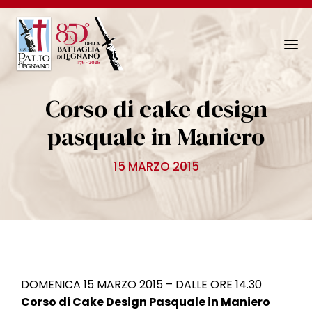
N
a
v
Corso di cake design
i
g
pasquale in Maniero
a
z
15 MARZO 2015
i
o
n
e
T
o
g
DOMENICA 15 MARZO 2015 – DALLE ORE 14.30
g
Corso di Cake Design Pasquale in Maniero