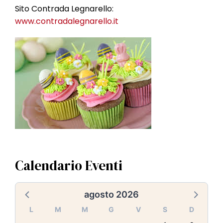
Sito Contrada Legnarello:
www.contradalegnarello.it
Calendario Eventi
agosto 2026
L
M
M
G
V
S
D