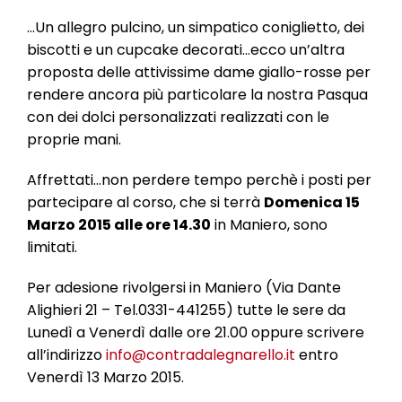
l
e
…Un allegro pulcino, un simpatico coniglietto, dei
biscotti e un cupcake decorati…ecco un’altra
proposta delle attivissime dame giallo-rosse per
rendere ancora più particolare la nostra Pasqua
con dei dolci personalizzati realizzati con le
proprie mani.
Affrettati…non perdere tempo perchè i posti per
partecipare al corso, che si terrà
Domenica 15
Marzo 2015 alle ore 14.30
in Maniero, sono
limitati.
Per adesione rivolgersi in Maniero (Via Dante
Alighieri 21 – Tel.0331-441255) tutte le sere da
Lunedì a Venerdì dalle ore 21.00 oppure scrivere
all’indirizzo
info@contradalegnarello.it
entro
Venerdì 13 Marzo 2015.