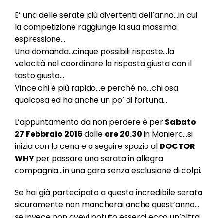
l
e
E’ una delle serate più divertenti dell’anno…in cui
la competizione raggiunge la sua massima
espressione…
Una domanda…cinque possibili risposte…la
velocità nel coordinare la risposta giusta con il
tasto giusto…
Vince chi è più rapido…e perché no…chi osa
qualcosa ed ha anche un po’ di fortuna…
L’appuntamento da non perdere è per
Sabato
27 Febbraio 2016
dalle
ore 20.30
in Maniero…si
inizia con la cena e a seguire spazio al
DOCTOR
WHY
per passare una serata in allegra
compagnia…in una gara senza esclusione di colpi.
Se hai già partecipato a questa incredibile serata
sicuramente non mancherai anche quest’anno…
se invece non avevi potuto esserci ecco un’altra