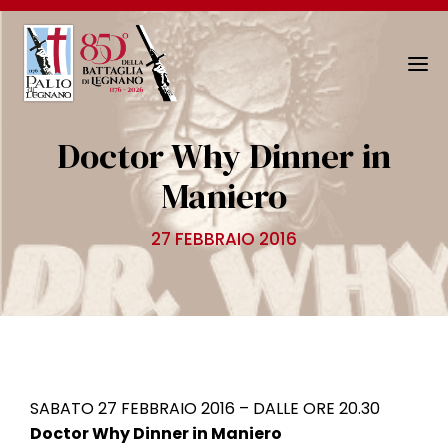
N
a
v
Doctor Why Dinner in
i
g
Maniero
a
z
27 FEBBRAIO 2016
i
o
n
e
T
o
g
SABATO 27 FEBBRAIO 2016 – DALLE ORE 20.30
g
Doctor Why Dinner in Maniero