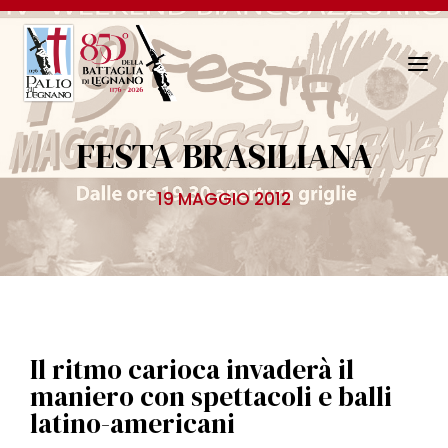
N
a
v
FESTA BRASILIANA
i
g
19 MAGGIO 2012
a
z
i
o
n
e
T
Il ritmo carioca invaderà il
o
maniero con spettacoli e balli
g
latino-americani
g