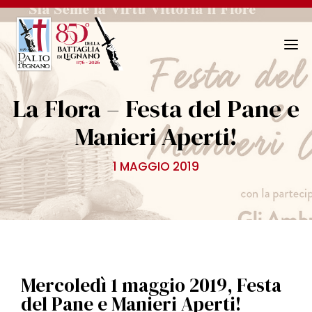
N
a
v
La Flora – Festa del Pane e
i
g
Manieri Aperti!
a
z
1 MAGGIO 2019
i
o
n
e
T
o
g
Mercoledì 1 maggio 2019, Festa
g
del Pane e Manieri Aperti!