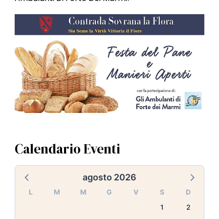
Calendario Eventi
agosto 2026
L
M
M
G
V
S
D
1
2