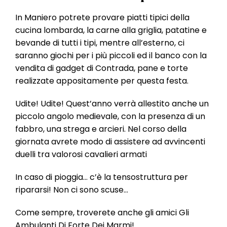
l
e
In Maniero potrete provare piatti tipici della
cucina lombarda, la carne alla griglia, patatine e
bevande di tutti i tipi, mentre all’esterno, ci
saranno giochi per i più piccoli ed il banco con la
vendita di gadget di Contrada, pane e torte
realizzate appositamente per questa festa.
Udite! Udite! Quest’anno verrà allestito anche un
piccolo angolo medievale, con la presenza di un
fabbro, una strega e arcieri. Nel corso della
giornata avrete modo di assistere ad avvincenti
duelli tra valorosi cavalieri armati
In caso di pioggia… c’è la tensostruttura per
ripararsi! Non ci sono scuse…
Come sempre, troverete anche gli amici Gli
Ambulanti Di Forte Dei Marmi!