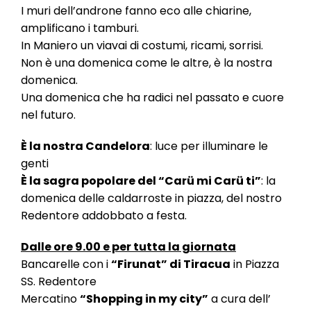
l
I muri dell’androne fanno eco alle chiarine,
e
amplificano i tamburi.
In Maniero un viavai di costumi, ricami, sorrisi.
Non è una domenica come le altre, è la nostra
domenica.
Una domenica che ha radici nel passato e cuore
nel futuro.
È la nostra Candelora
: luce per illuminare le
genti
È la sagra popolare del “Carü mi Carü ti”
: la
domenica delle caldarroste in piazza, del nostro
Redentore addobbato a festa.
Dalle ore 9.00 e per tutta la giornata
Bancarelle con i
“Firunat” di Tiracua
in Piazza
SS. Redentore
Mercatino
“Shopping in my city”
a cura dell’