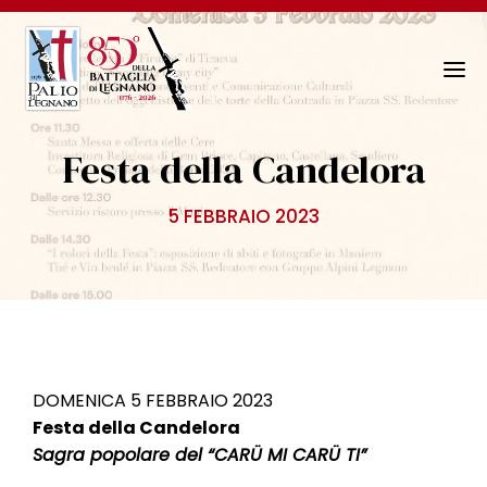
N
a
v
Festa della Candelora
i
g
5 FEBBRAIO 2023
a
z
i
o
n
e
T
DOMENICA 5 FEBBRAIO 2023
o
Festa della Candelora
g
Sagra popolare del “CARÜ MI CARÜ TI”
g