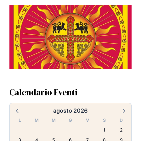
Calendario Eventi
agosto 2026
L
M
M
G
V
S
D
1
2
3
4
5
6
7
8
9