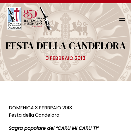
N
a
v
FESTA DELLA CANDELORA
i
g
3 FEBBRAIO 2013
a
z
i
o
n
e
T
DOMENICA 3 FEBBRAIO 2013
o
Festa della Candelora
g
g
Sagra popolare del “CARU MI CARU TI”