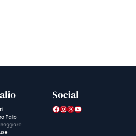
alio
Social
Facebook
Instagram
X
YouTube
ti
a Palio
heggiare
iuse