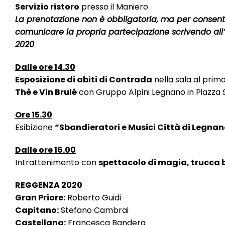
Servizio ristoro
presso il Maniero
La prenotazione non è obbligatoria, ma per consentir
comunicare la propria partecipazione scrivendo all’
2020
Dalle ore 14.30
Esposizione di abiti di Contrada
nella sala al prim
Thè e Vin Brulé
con Gruppo Alpini Legnano in Piazza 
Ore 15.30
Esibizione
“Sbandieratori e Musici Città di Legna
Dalle ore 16.00
Intrattenimento con
spettacolo di magia, trucca 
REGGENZA 2020
Gran Priore:
Roberto Guidi
Capitano:
Stefano Cambrai
Castellana:
Francesca Bandera