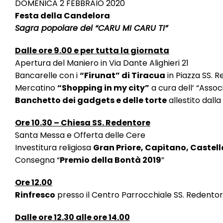
DOMENICA 2 FEBBRAIO 2020
Festa della Candelora
Sagra popolare del “CARU MI CARU TI”
Dalle ore 9.00 e per tutta la giornata
Apertura del Maniero in Via Dante Alighieri 21
Bancarelle con i
“Firunat” di Tiracua
in Piazza SS. 
Mercatino
“Shopping in my city”
a cura dell’ “Assoc
Banchetto dei gadgets e delle torte
allestito dall
Ore 10.30 – Chiesa SS. Redentore
Santa Messa e Offerta delle Cere
Investitura religiosa
Gran Priore, Capitano, Castel
Consegna “
Premio della Bontà 2019
”
Ore 12.00
Rinfresco
presso il Centro Parrocchiale SS. Redentor
Dalle ore 12.30 alle ore 14.00