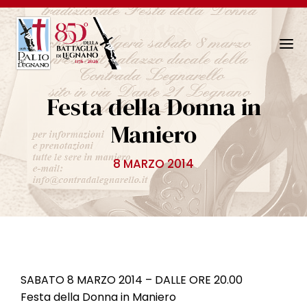
N
a
v
Festa della Donna in
i
g
Maniero
a
z
8 MARZO 2014
i
o
n
e
T
o
g
SABATO 8 MARZO 2014 – DALLE ORE 20.00
g
Festa della Donna in Maniero