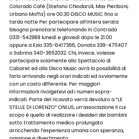
l
Colorado Cafè (Stefano Chiodaroli, Max Pieriboni,
e
Urbano Moffa) ore 00.30 DISCO MUSIC fino a
tarda notte Per partecipare all’intera serata
bisogna prenotarsi telefonando in Contrada
0331-542989 lunedì e giovedì dopo le 21.00
oppure a Ezio 335-6417366, Donata 339-4711407
o Sabrina 340-3652032. Chi, invece, volesse
partecipare solamente allo Spettacolo di
Cabaret ed alla Disco Music avrà la possibilità di
farlo arrivando negli orari indicati ed ovviamente
con un costo differente. Per maggiori
informazioni rivolgetevi ad i numeri sopra-
indicati. Parte del ricavato verrà devoluto a “LE
STELLE DI LORENZO” ONLUS, un’associazione il cui
scopo è quello di realizzare i desideri dei bambini
sotto trattamento medico prolungato
arricchendo l’esperienza umana con speranza,
passione e divertimento.