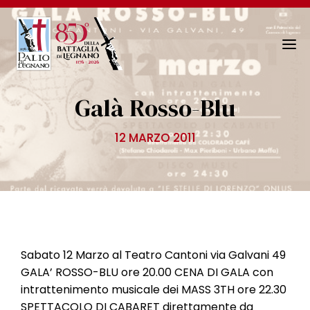
N
a
v
Galà Rosso-Blu
i
g
12 MARZO 2011
a
z
i
o
n
e
T
Sabato 12 Marzo al Teatro Cantoni via Galvani 49
o
GALA’ ROSSO-BLU ore 20.00 CENA DI GALA con
g
intrattenimento musicale dei MASS 3TH ore 22.30
g
SPETTACOLO DI CABARET direttamente da