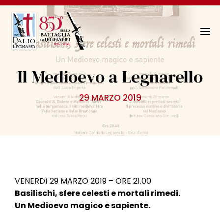
N
a
v
Il Medioevo a Legnarello
i
g
29 MARZO 2019
a
z
i
o
n
e
T
VENERDì 29 MARZO 2019 – ORE 21.00
o
Basilischi, sfere celesti e mortali rimedi.
g
Un Medioevo magico e sapiente
.
g