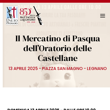
N
a
v
Il Mercatino di Pasqua
i
g
dell’Oratorio delle
a
Castellane
z
i
o
13 APRILE 2025 - PIAZZA SAN MAGNO - LEGNANO
n
e
T
o
g
g