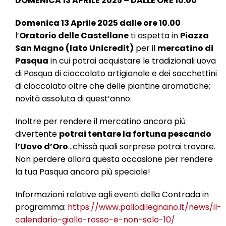
DOMENICA 13 APRILE 2025 – DALLE ORE 10.00
l
e
Domenica 13 Aprile 2025 dalle ore 10.00
l’
Oratorio delle Castellane
ti aspetta in
Piazza
San Magno (lato Unicredit)
per il
mercatino di
Pasqua
in cui potrai acquistare le tradizionali uova
di Pasqua di cioccolato artigianale e dei sacchettini
di cioccolato oltre che delle piantine aromatiche;
novità assoluta di quest’anno.
Inoltre per rendere il mercatino ancora più
divertente
potrai tentare la fortuna pescando
l’Uovo d’Oro
…chissà quali sorprese potrai trovare.
Non perdere allora questa occasione per rendere
la tua Pasqua ancora più speciale!
Informazioni relative agli eventi della Contrada in
programma:
https://www.paliodilegnano.it/news/il-
calendario-giallo-rosso-e-non-solo-10/