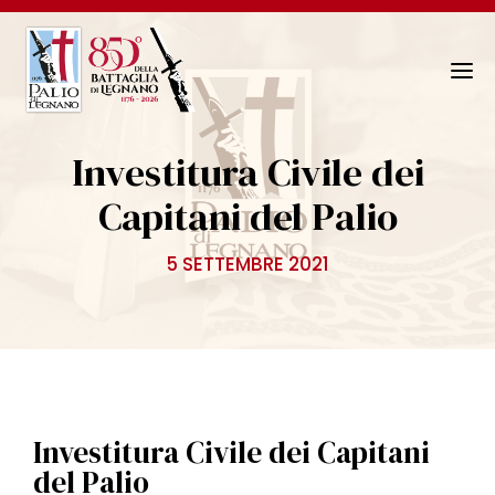
N
a
v
Investitura Civile dei
i
g
Capitani del Palio
a
z
5 SETTEMBRE 2021
i
o
n
e
T
o
g
Investitura Civile dei Capitani
g
del Palio