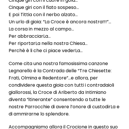
Cinque giri con il cuore in gola…
l
Cinque giri con il fiato sospeso…
e
E poi Tittia con il nerbo alzato…
Un urlo di gioia: “La Croce è ancora nostra!!!”…
La corsa in mezzo al campo…
Per abbracciarLa…
Per riportarLa nella nostra Chiesa…
Perchè è li che ci piace vederLa…
Come cita una nostra famosissima canzone
Legnarello è la Contrada delle “Tre Chiesette:
Frati, Olmina e Redentore”…e allora, per
condividere questa gioia con tutti i contradaioli
giallorossi, la Croce di Ariberto da Intimiano
diventa “itinerante” consentendo a tutte le
nostre Parrocchie di avere l’onore di custodirLa e
di ammirarne lo splendore.
Accompagniamo allora il Crocione in questo suo