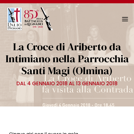
N
a
v
La Croce di Ariberto da
i
g
Intimiano nella Parrocchia
a
Santi Magi (Olmina)
z
i
o
DAL 4 GENNAIO 2018 AL 13 GENNAIO 2018
n
e
T
o
g
g