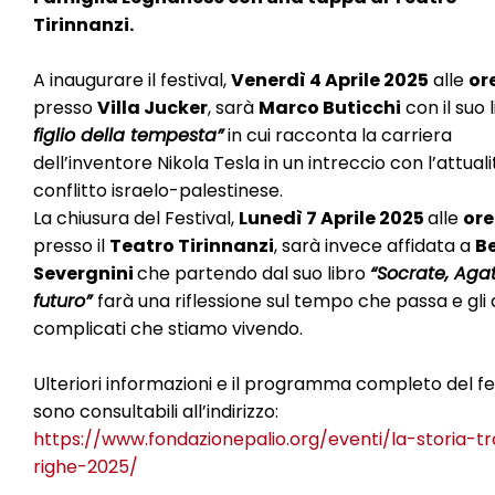
Tirinnanzi.
A inaugurare il festival,
Venerdì 4 Aprile 2025
alle
or
presso
Villa Jucker
, sarà
Marco Buticchi
con il suo 
figlio della tempesta”
in cui racconta la carriera
dell’inventore Nikola Tesla in un intreccio con l’attuali
conflitto israelo-palestinese.
La chiusura del Festival,
Lunedì 7 Aprile 2025
alle
ore
presso il
Teatro Tirinnanzi
, sarà invece affidata a
B
Severgnini
che partendo dal suo libro
“Socrate, Agat
futuro”
farà una riflessione sul tempo che passa e gli 
complicati che stiamo vivendo.
Ulteriori informazioni e il programma completo del fe
sono consultabili all’indirizzo:
https://www.fondazionepalio.org/eventi/la-storia-tr
righe-2025/