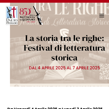
N
a
v
La storia tra le righe:
i
g
Festival di letteratura
a
storica
z
i
o
DAL 4 APRILE 2025 AL 7 APRILE 2025
n
e
T
o
g
g