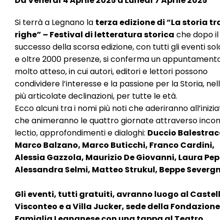
Da Venerdì 4 Aprile 2025 a Lunedì 7 Aprile 2025
l
e
Si terrà a Legnano la
terza edizione di “La storia tra
righe” – Festival di letteratura storica
che dopo il
successo della scorsa edizione, con tutti gli eventi so
e oltre 2000 presenze, si conferma un appuntament
molto atteso, in cui autori, editori e lettori possono
condividere l’interesse e la passione per la Storia, nel
più articolate declinazioni, per tutte le età.
Ecco alcuni tra i nomi più noti che aderiranno all’inizia
che animeranno le quattro giornate attraverso incont
lectio, approfondimenti e dialoghi:
Duccio Balestrac
Marco Balzano, Marco Buticchi, Franco Cardini,
Alessia Gazzola, Maurizio De Giovanni, Laura Pep
Alessandra Selmi, Matteo Strukul, Beppe Severgn
Gli eventi, tutti gratuiti, avranno luogo al Castel
Visconteo e a Villa Jucker, sede della Fondazione
Famiglia Legnanese con una tappa al Teatro