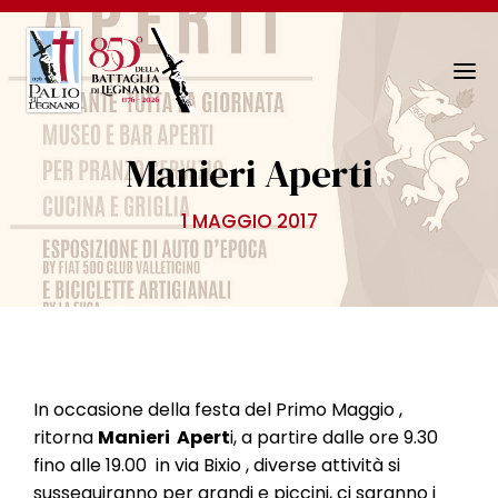
N
a
v
Manieri Aperti
i
g
1 MAGGIO 2017
a
z
i
o
n
e
T
In occasione della festa del Primo Maggio ,
o
ritorna
Manieri Apert
i, a partire dalle ore 9.30
g
fino alle 19.00 in via Bixio , diverse attività si
g
susseguiranno per grandi e piccini, ci saranno i