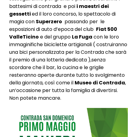
l
battesimi di contrada e poi
i maestri dei
e
gessetti
ed il loro concorso, lo spettacolo di
magia con
Superzero
passando per le
esposizioni di auto d’epoca del club
Fiat 500
ValleTicino
e del gruppo
La Fuga
con le loro
immaginifiche biciclette artigianali ( costruiranno
una bici personalizzata per la Contrada che sarà
il premio di una lotteria dedicata ),
senza
scordare che il bar, la cucina e le griglie
resteranno aperte durante tutto lo svolgimento
della giornata, così come il
Museo di Contrada
,
un’occasione per tutta la famiglia di divertirsi.
Non potete mancare.