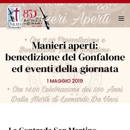
N
a
v
Manieri aperti:
i
g
benedizione del Gonfalone
a
ed eventi della giornata
z
i
o
1 MAGGIO 2019
n
e
T
o
g
g