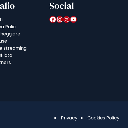
alio
Social
Facebook
Instagram
X
YouTube
ti
a Palio
heggiare
iuse
 e streaming
filata
tners
Privacy
Cookies Policy