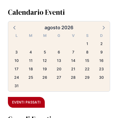
l
e
Calendario Eventi
agosto 2026
L
M
M
G
V
S
D
1
2
3
4
5
6
7
8
9
10
11
12
13
14
15
16
17
18
19
20
21
22
23
24
25
26
27
28
29
30
31
EVENTI PASSATI