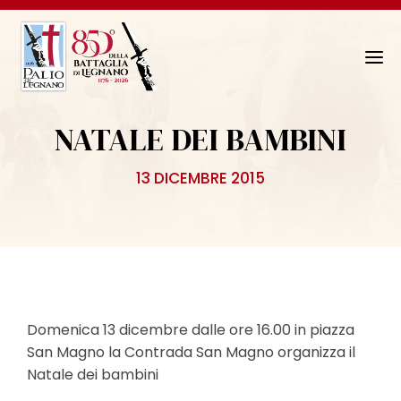
N
a
v
NATALE DEI BAMBINI
i
g
13 DICEMBRE 2015
a
z
i
o
n
e
T
Domenica 13 dicembre dalle ore 16.00 in piazza
o
San Magno la Contrada San Magno organizza il
g
Natale dei bambini
g