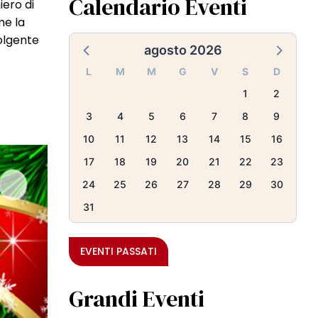
Calendario Eventi
iero di
me la
volgente
agosto 2026
L
M
M
G
V
S
D
1
2
3
4
5
6
7
8
9
10
11
12
13
14
15
16
17
18
19
20
21
22
23
24
25
26
27
28
29
30
31
EVENTI PASSATI
Grandi Eventi