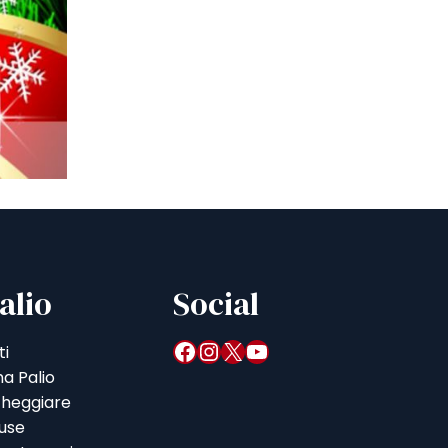
alio
Social
Facebook
Instagram
X
YouTube
ti
a Palio
heggiare
iuse