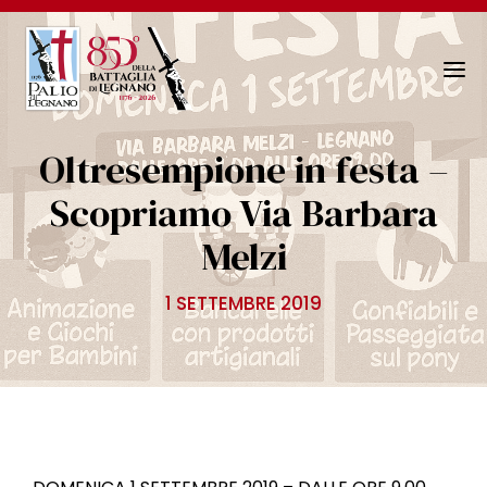
N
a
v
Oltresempione in festa –
i
g
Scopriamo Via Barbara
a
Melzi
z
i
o
1 SETTEMBRE 2019
n
e
T
o
g
g