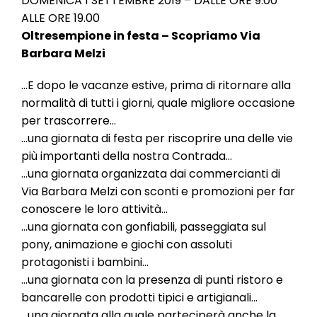
DOMENICA 1 SETTEMBRE 2019 – DALLE ORE 9.00
l
ALLE ORE 19.00
e
Oltresempione in festa – Scopriamo Via
Barbara Melzi
…E dopo le vacanze estive, prima di ritornare alla
normalità di tutti i giorni, quale migliore occasione
per trascorrere…
…una giornata di festa per riscoprire una delle vie
più importanti della nostra Contrada…
…una giornata organizzata dai commercianti di
Via Barbara Melzi con sconti e promozioni per far
conoscere le loro attività…
…una giornata con gonfiabili, passeggiata sul
pony, animazione e giochi con assoluti
protagonisti i bambini…
…una giornata con la presenza di punti ristoro e
bancarelle con prodotti tipici e artigianali…
…una giornata alla quale parteciperà anche la