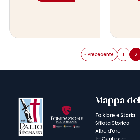
« Precedente
1
2
Mappa del
Folklore e Storia
Sfilata Storica
Albo d’oro
Le Contrade