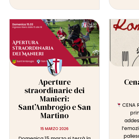
Aperture
Cen
straordinarie dei
Manieri:
CENA 
Sant’Ambrogio e San
pri
Martino
addes
l’emoz
15 MARZO 2026
palies
Domenica 15 marzo si terrà la