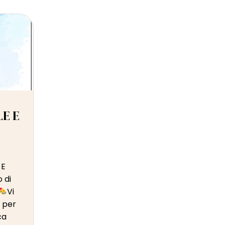
E E
 E
 di
Vi
 per
ca