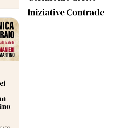
Iniziative Contrade
ei
an
ino
terza