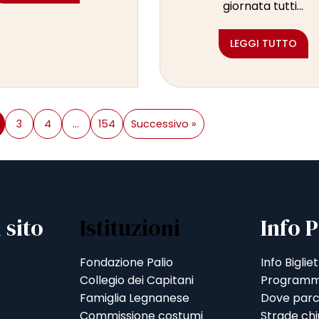
giornata tutti...
LEGGI TUTTO
3
4
…
154
Successivo »
 sito
Istituzioni
Info P
Fondazione Palio
Info Bigliet
Collegio dei Capitani
Programm
Famiglia Legnanese
Dove parc
Commissione costumi
Strade ch