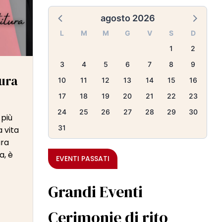
agosto 2026
L
M
M
G
V
S
D
1
2
3
4
5
6
7
8
9
tura
10
11
12
13
14
15
16
17
18
19
20
21
22
23
24
25
26
27
28
29
30
più
31
a vita
ura
a, è
EVENTI PASSATI
Grandi Eventi
Cerimonie di rito