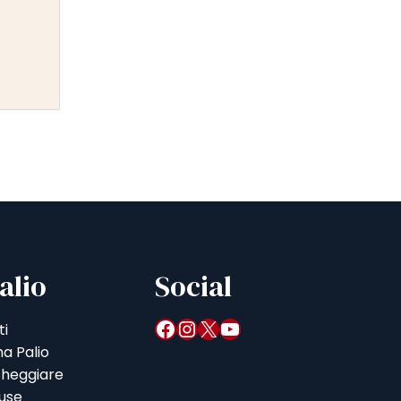
alio
Social
Facebook
Instagram
X
YouTube
ti
a Palio
heggiare
iuse