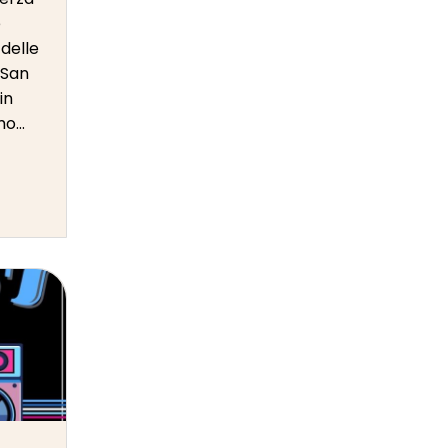
e
 delle
 San
in
o...