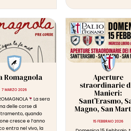
a Romagnola
Aperture
straordinarie d
7 MARZO 2026
Manieri:
ROMAGNOLA
La sera
Sant’Erasmo, S
ma delle corse di
Magno, San Mart
tramento, quando
ione cresce e l’anno
15 FEBBRAIO 2026
co entra nel vivo, la
Domenica 15 Febbraio, 