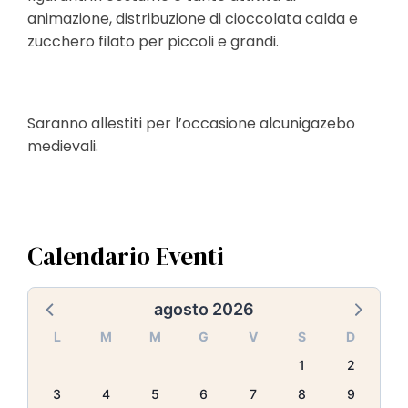
l
animazione, distribuzione di cioccolata calda e
e
zucchero filato per piccoli e grandi.
Saranno allestiti per l’occasione alcunigazebo
medievali.
Calendario Eventi
agosto 2026
L
M
M
G
V
S
D
1
2
3
4
5
6
7
8
9