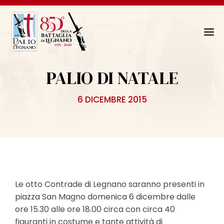
N
a
v
PALIO DI NATALE
i
g
6 DICEMBRE 2015
a
z
i
o
n
e
T
Le otto Contrade di Legnano saranno presenti in
o
piazza San Magno domenica 6 dicembre dalle
g
ore 15.30 alle ore 18.00 circa con circa 40
g
figuranti in costume e tante attività di