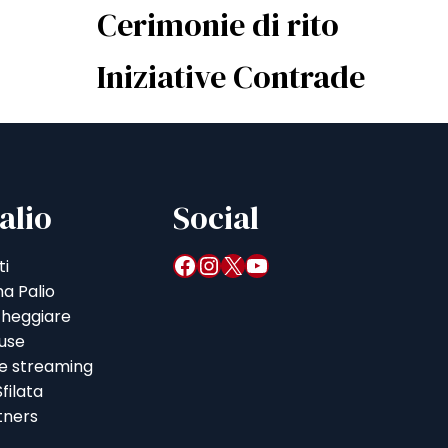
Cerimonie di rito
Iniziative Contrade
alio
Social
Facebook
Instagram
X
YouTube
ti
a Palio
heggiare
iuse
 e streaming
filata
tners