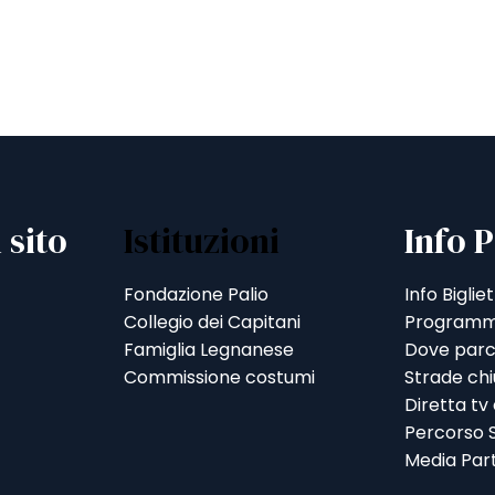
 sito
Istituzioni
Info P
Fondazione Palio
Info Bigliet
Collegio dei Capitani
Programm
Famiglia Legnanese
Dove parc
Commissione costumi
Strade ch
Diretta tv
Percorso S
Media Par