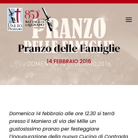
N
a
v
Pranzo delle Famiglie
i
g
14 FEBBRAIO 2016
a
z
i
o
n
e
T
Domenica 14 febbraio alle ore 12.30 si terrà
o
presso il Maniero di via dei Mille un
g
gustosissimo pranzo per festeggiare
g
l’inaugurazione della nuova Cucina di Contrada