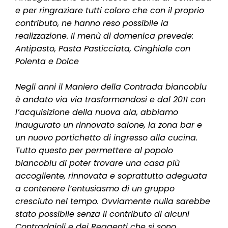
l
e per ringraziare tutti coloro che con il proprio
e
contributo, ne hanno reso possibile la
realizzazione. Il menù di domenica prevede:
Antipasto, Pasta Pasticciata, Cinghiale con
Polenta e Dolce
Negli anni il Maniero della Contrada biancoblu
è andato via via trasformandosi e dal 2011 con
l’acquisizione della nuova ala, abbiamo
inaugurato un rinnovato salone, la zona bar e
un nuovo portichetto di ingresso alla cucina.
Tutto questo per permettere al popolo
biancoblu di poter trovare una casa più
accogliente, rinnovata e soprattutto adeguata
a contenere l’entusiasmo di un gruppo
cresciuto nel tempo. Ovviamente nulla sarebbe
stato possibile senza il contributo di alcuni
Contradaioli e dei Reggenti che si sono