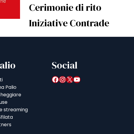
Cerimonie di rito
Iniziative Contrade
alio
Social
Facebook
Instagram
X
YouTube
ti
a Palio
heggiare
iuse
 e streaming
filata
tners