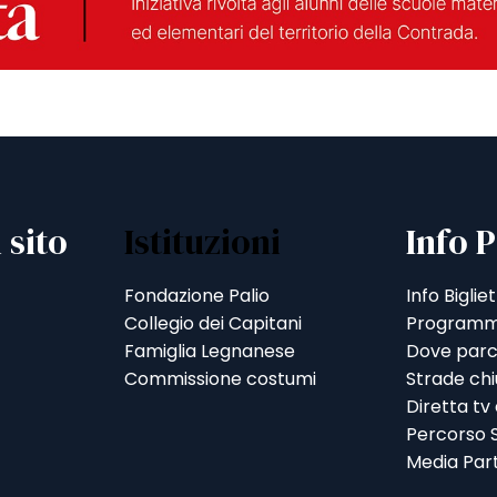
 sito
Istituzioni
Info P
Fondazione Palio
Info Bigliet
Collegio dei Capitani
Programm
Famiglia Legnanese
Dove parc
Commissione costumi
Strade ch
Diretta tv
Percorso S
Media Par