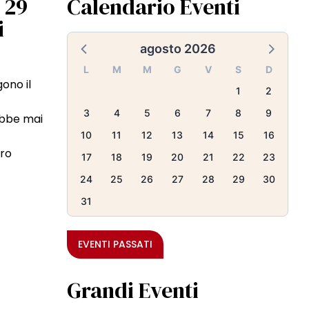
 29
Calendario Eventi
i
agosto 2026
L
M
M
G
V
S
D
ono il
1
2
3
4
5
6
7
8
9
ebbe mai
10
11
12
13
14
15
16
tro
17
18
19
20
21
22
23
24
25
26
27
28
29
30
31
EVENTI PASSATI
Grandi Eventi