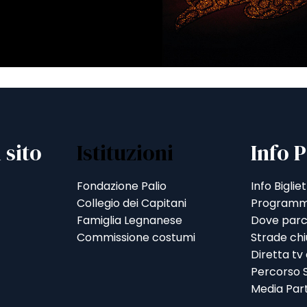
 sito
Istituzioni
Info P
Fondazione Palio
Info Bigliet
Collegio dei Capitani
Programm
Famiglia Legnanese
Dove parc
Commissione costumi
Strade ch
Diretta tv
Percorso S
Media Par