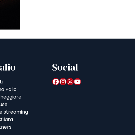
alio
Social
Facebook
Instagram
X
YouTube
ti
a Palio
heggiare
iuse
 e streaming
filata
tners