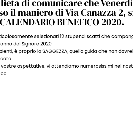
lieta di comunicare che Venerdì
o il maniero di Via Canazza 2, s
el CALENDARIO BENEFICO 2020.
icolosamente selezionati 12 stupendi scatti che compong
’anno del Signore 2020.
pienti, è proprio la SAGGEZZA, quella guida che non dovr
icata.
le vostre aspettative, vi attendiamo numerosissimi nel nos
sco.