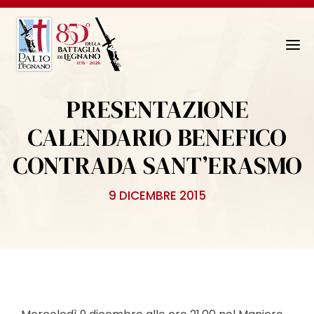
N
a
v
PRESENTAZIONE
i
g
CALENDARIO BENEFICO
a
CONTRADA SANT’ERASMO
z
i
o
9 DICEMBRE 2015
n
e
T
o
g
g