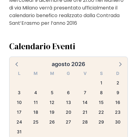
Mercoledì 9 dicembre alle ore 21.00 nel Maniero
l
di via Milano verrà presentato ufficialmente il
e
calendario benefico realizzato dalla Contrada
Sant’Erasmo per l’anno 2016
Calendario Eventi
agosto 2026
L
M
M
G
V
S
D
1
2
3
4
5
6
7
8
9
10
11
12
13
14
15
16
17
18
19
20
21
22
23
24
25
26
27
28
29
30
31