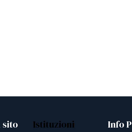
 sito
Istituzioni
Info P