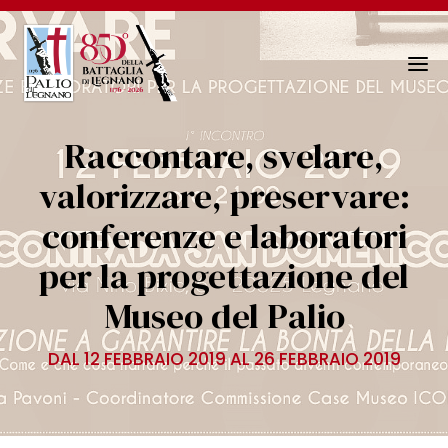
N
a
v
Raccontare, svelare,
i
g
valorizzare, preservare:
a
conferenze e laboratori
z
i
per la progettazione del
o
n
Museo del Palio
e
T
DAL 12 FEBBRAIO 2019 AL 26 FEBBRAIO 2019
o
g
g