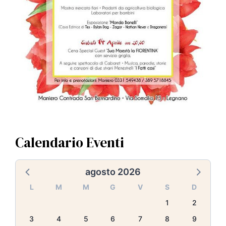
Calendario Eventi
agosto 2026
L
M
M
G
V
S
D
1
2
3
4
5
6
7
8
9