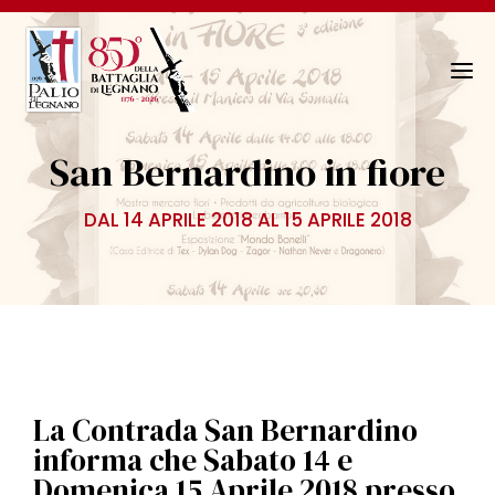
N
a
v
San Bernardino in fiore
i
g
DAL 14 APRILE 2018 AL 15 APRILE 2018
a
z
i
o
n
e
T
o
La Contrada San Bernardino
g
informa che Sabato 14 e
g
Domenica 15 Aprile 2018 presso