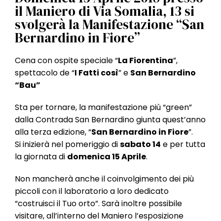
l
il Maniero di Via Somalia, 13 si
e
svolgerà la Manifestazione “San
Bernardino in Fiore”
Cena con ospite speciale “
La Fiorentina
”,
spettacolo de “
I Fatti così
” e
San Bernardino
“Bau”
Sta per tornare, la manifestazione più “green”
dalla Contrada San Bernardino giunta quest’anno
alla terza edizione, “
San Bernardino in Fiore
”.
Si inizierà nel pomeriggio di
sabato 14
e per tutta
la giornata di
domenica 15 Aprile
.
Non mancherà anche il coinvolgimento dei più
piccoli con il laboratorio a loro dedicato
“costruisci il Tuo orto”. Sarà inoltre possibile
visitare, all’interno del Maniero l’esposizione