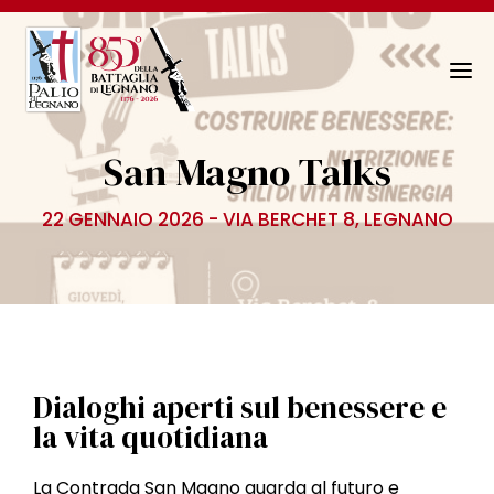
N
a
v
San Magno Talks
i
g
22 GENNAIO 2026 - VIA BERCHET 8, LEGNANO
a
z
i
o
n
e
T
Dialoghi aperti sul benessere e
o
la vita quotidiana
g
g
La Contrada San Magno guarda al futuro e