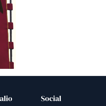
alio
Social