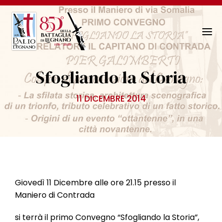
N
a
v
Sfogliando la Storia
i
g
11 DICEMBRE 2014
a
z
i
o
n
e
T
Giovedì 11 Dicembre alle ore 21.15 presso il
o
Maniero di Contrada
g
g
si terrà il primo Convegno “Sfogliando la Storia”,