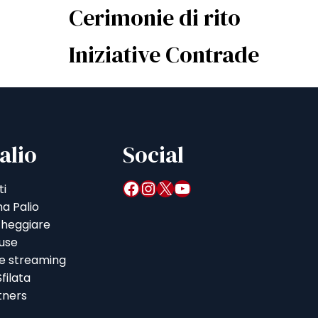
Cerimonie di rito
Iniziative Contrade
alio
Social
Facebook
Instagram
X
YouTube
ti
a Palio
heggiare
iuse
 e streaming
filata
tners