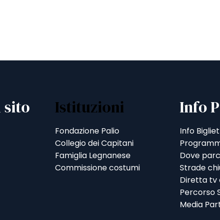
 sito
Istituzioni
Info P
Fondazione Palio
Info Bigliet
Collegio dei Capitani
Programm
Famiglia Legnanese
Dove parc
Commissione costumi
Strade ch
Diretta tv
Percorso S
Media Par