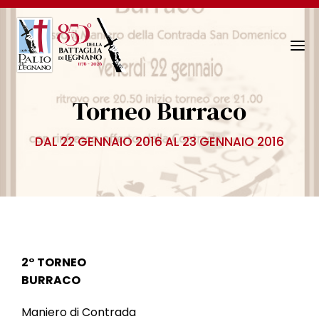
N
a
v
Torneo Burraco
i
g
DAL 22 GENNAIO 2016 AL 23 GENNAIO 2016
a
z
i
o
n
e
T
2° TORNEO
o
BURRACO
g
g
Maniero di Contrada