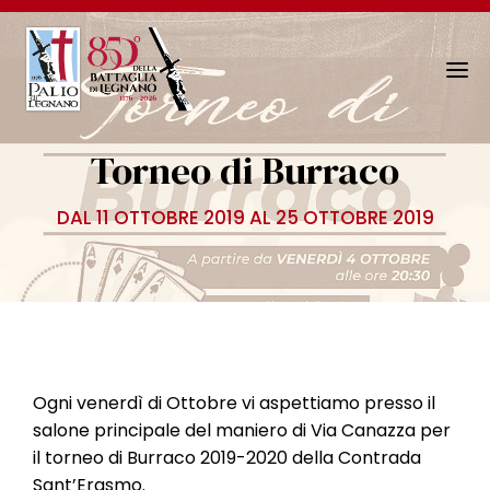
N
a
v
Torneo di Burraco
i
g
DAL 11 OTTOBRE 2019 AL 25 OTTOBRE 2019
a
z
i
o
n
e
T
Ogni venerdì di Ottobre vi aspettiamo presso il
o
salone principale del maniero di Via Canazza per
g
il torneo di Burraco 2019-2020 della Contrada
g
Sant’Erasmo.