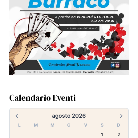
Calendario Eventi
agosto 2026
L
M
M
G
V
S
D
1
2