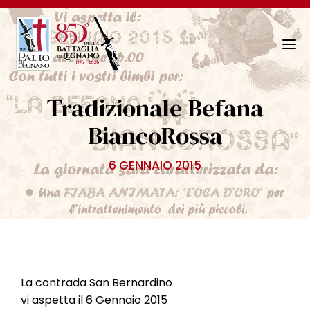
N
a
v
Tradizionale Befana
i
g
BiancoRossa
a
z
6 GENNAIO 2015
i
o
n
e
T
o
g
La contrada San Bernardino
g
vi aspetta il 6 Gennaio 2015