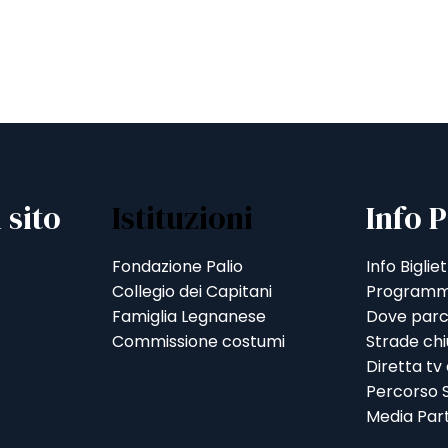
 sito
Istituzioni
Info P
Fondazione Palio
Info Bigliet
Collegio dei Capitani
Programm
Famiglia Legnanese
Dove parc
Commissione costumi
Strade ch
Diretta tv
Percorso S
Media Par