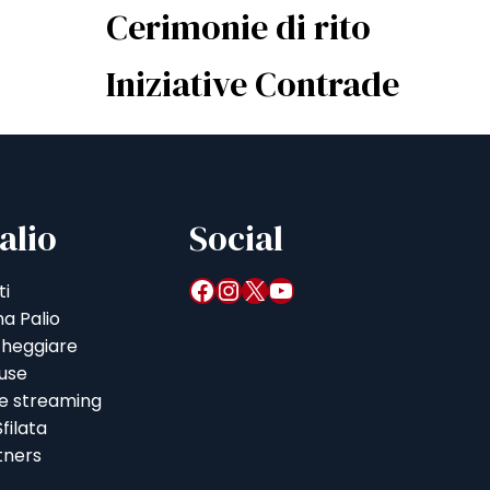
Cerimonie di rito
Iniziative Contrade
alio
Social
Facebook
Instagram
X
YouTube
ti
a Palio
heggiare
iuse
 e streaming
filata
tners