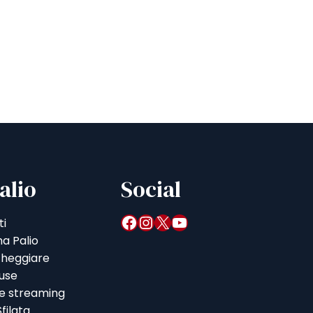
alio
Social
Facebook
Instagram
X
YouTube
ti
a Palio
heggiare
iuse
 e streaming
filata