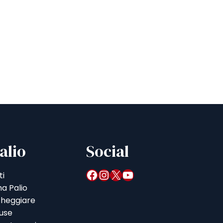
alio
Social
Facebook
Instagram
X
YouTube
ti
a Palio
heggiare
iuse