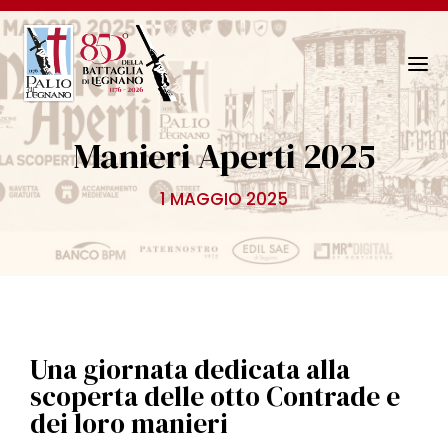
N
a
v
Manieri Aperti 2025
i
g
1 MAGGIO 2025
a
z
i
o
n
e
T
Una giornata dedicata alla
o
scoperta delle otto Contrade e
g
dei loro manieri
g