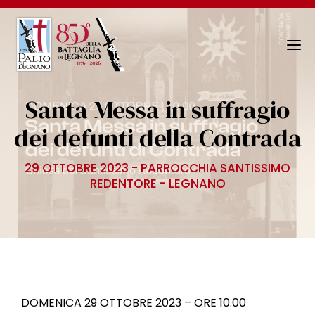
N
a
v
Santa Messa in suffragio
i
g
dei defunti della Contrada
a
z
29 OTTOBRE 2023 - PARROCCHIA SANTISSIMO
i
REDENTORE - LEGNANO
o
n
e
T
o
g
g
DOMENICA 29 OTTOBRE 2023 – ORE 10.00